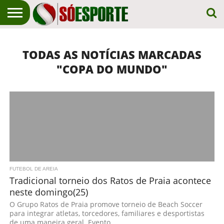
NOTÍCIA
ESPORTIVA
O SÓ
NOTÍCIAS
APOSTAS
EM
ESPORTE
TODAS AS NOTÍCIAS MARCADAS
PRIMEIRO
LUGAR!
"COPA DO MUNDO"
FUTEBOL DE AREIA
Tradicional torneio dos Ratos de Praia acontece
neste domingo(25)
O Grupo Ratos de Praia promove torneio de Beach Soccer
para integrar atletas, torcedores, familiares e desportistas
de uma maneira geral. ​Evento...