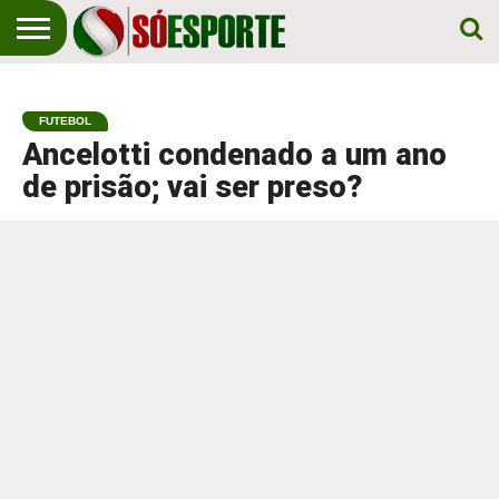
NOTÍCIA
ESPORTIVA
O SÓ
NOTÍCIAS
APOSTAS
EM
ESPORTE
FUTEBOL
PRIMEIRO
LUGAR!
Ancelotti condenado a um ano
de prisão; vai ser preso?