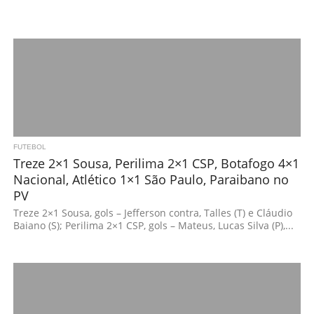
FUTEBOL
Treze 2×1 Sousa, Perilima 2×1 CSP, Botafogo 4×1
Nacional, Atlético 1×1 São Paulo, Paraibano no
PV
Treze 2×1 Sousa, gols – Jefferson contra, Talles (T) e Cláudio
Baiano (S); Perilima 2×1 CSP, gols – Mateus, Lucas Silva (P),...